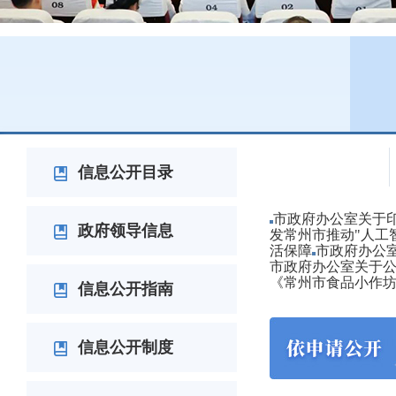
政府文件
信息公开目录
市政府办公室关于印
政府领导信息
发常州市推动"人工
活保障
市政府办公
市政府办公室关于公
《常州市食品小作
信息公开指南
信息公开制度