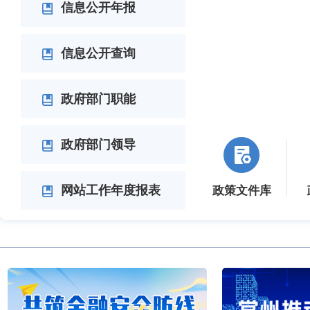
信息公开年报
信息公开查询
政府部门职能
政府部门领导
网站工作年度报表
政策文件库