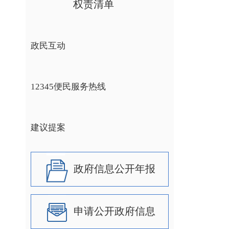
权责清单
政民互动
12345便民服务热线
建议提案
政府信息公开年报
申请公开政府信息