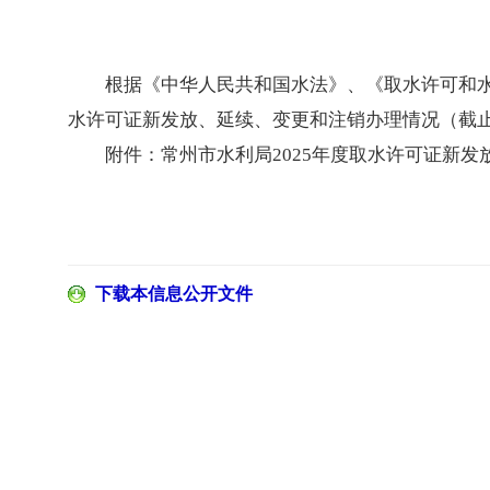
根据《中华人民共和国水法》、《取水许可和水
水许可证新发放、延续、变更和注销办理情况（截止20
附件：
常州市水利局2025年度取水许可证新
下载本信息公开文件