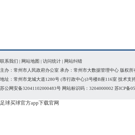
联系我们
|
网站地图
|
访问统计
|
网站纠错
主办：常州市人民政府办公室 承办：常州市大数据管理中心 版权所
地址：常州市龙城大道1280号 (市行政中心)3号楼B座116室 技术支持电话
苏公网安备32041102000483号
网站标识码：3204000002
苏ICP备05
足球买球官方app下载官网