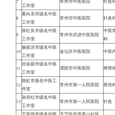
7
常州市中医医院
针灸
工作室
奚向东市级名中医
8
常州市中医医院
针灸
工作室
薛红良市级名中医
中医
9
常州市武进中医医院
工作室
科
杨留洪市级名中医
10
金坛区中医医院
中医
工作室
邱余新市级名中医
11
溧阳市中医医院
脾胃
工作室
陈虹市级名中医工
12
常州市第一人民医院
骨伤
作室
孙舟红市级名中医
13
常州市第一人民医院
针灸
工作室
王彩华市级名中医
天宁区街道茶山社区