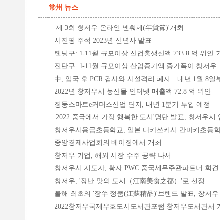
常州 뉴스
'제 3회 창저우 온라인 녠훠제(年貨節)'개최
시진핑 주석 2023년 신년사 발표
톈닝구: 1-11월 규모이상 산업총생산액 733.8 억 위안 
진탄구: 1-11월 규모이상 산업증가액 증가폭이 창저우 
中, 입국 후 PCR 검사와 시설격리 폐지…내년 1월 8일
2022년 창저우시 농산물 인터넷 매출액 72.8 억 위안
징둥스마트e커머스산업 단지, 내년 1분기 투입 예정
'2022 중국에서 가장 행복한 도시'명단 발표, 창저우시
창저우시용금초등학교, 일본 다카쓰키시 간마키초등학
중앙경제사업회의 베이징에서 개최
창저우 기업, 해외 시장 수주 공략 나서
창저우시 지도자, 황자 PWC 중국세무주관파트너 회견
창저우, '장난 맛의 도시（江南美食之都）'로 선정
올해 최초의 '장쑤 정품(江蘇精品)'브랜드 발표, 창저우 
2022창저우국제우호도시도서관포럼 창저우도서관서 