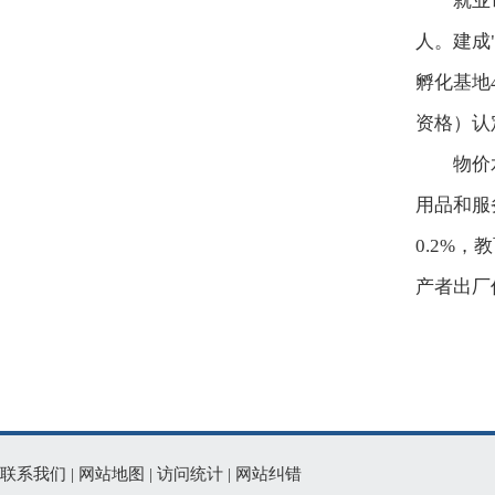
就业
人。建成
孵化基地
资格）认
物价
用品和服
0.2%
产者出厂价
联系我们
|
网站地图
|
访问统计
|
网站纠错