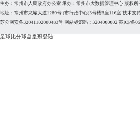
主办：常州市人民政府办公室 承办：常州市大数据管理中心 版权所
地址：常州市龙城大道1280号 (市行政中心)3号楼B座116室 技术支持电话
苏公网安备32041102000483号
网站标识码：3204000002
苏ICP备05
足球比分球盘皇冠登陆