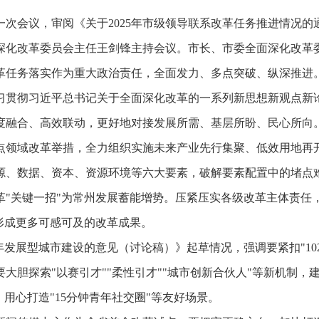
一次会议，审阅《关于2025年市级领导联系改革任务推进情况
深化改革委员会主任王剑锋主持会议。市长、市委全面深化改革
革任务落实作为重大政治责任，全面发力、多点突破、纵深推进。
习贯彻习近平总书记关于全面深化改革的一系列新思想新观点新
度融合、高效联动，更好地对接发展所需、基层所盼、民心所向
点领域改革举措，全力组织实施未来产业先行集聚、低效用地再开
源、数据、资本、资源环境等六大要素，破解要素配置中的堵点
革"关键一招"为常州发展蓄能增势。压紧压实各级改革主体责任
形成更多可感可及的改革成果。
年发展型城市建设的意见（讨论稿）》起草情况，强调要紧扣"10
大胆探索"以赛引才""柔性引才""城市创新合伙人"等新机制
用心打造"15分钟青年社交圈"等友好场景。