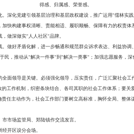
得感、归属感、荣誉感。
化。深化党建引领基层治理和基层政权建设，推广运用"儒林实践
，加快构建事权清晰、责能相适、履职顺畅、保障有力的权责体系
，做深做实"人人社区"品牌。
线。做好矛盾化解，进一步畅通和规范群众诉求表达、利益协调
于民，推动从"解决一件事"到"解决一类事"；加强志愿服务，
的全面领导是关键。必须强化领导，压实责任，广泛汇聚社会工
高效的工作机制，织密条块结合、各司其职的社会工作体系；要关
明确责任主动作为，社会工作部门要树立高标准，胸怀全局、整体
、市市场监管局、郑陆镇作交流发言。
州经开区设分会场。