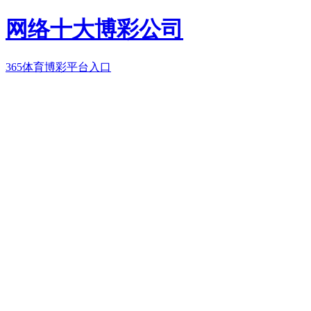
网络十大博彩公司
365体育博彩平台入口