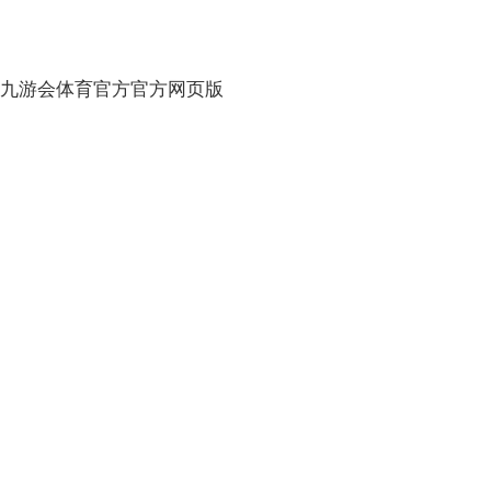
九游会体育官方官方网页版