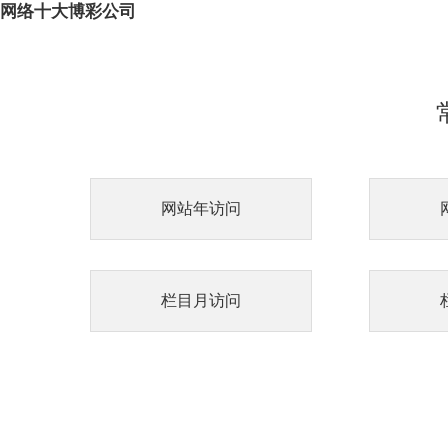
网络十大博彩公司
网站年访问
栏目月访问