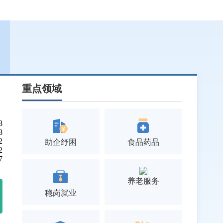
重点领域
8
8
2
助企纾困
食品药品
2
7
养老服务
稳岗就业