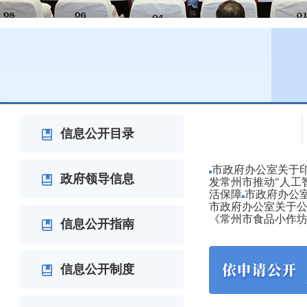
政府文件
信息公开目录
市政府办公室关于印
政府领导信息
发常州市推动"人工
活保障
市政府办公
市政府办公室关于公
《常州市食品小作
信息公开指南
信息公开制度