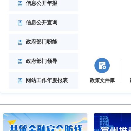
信息公开年报
信息公开查询
政府部门职能
政府部门领导
网站工作年度报表
政策文件库