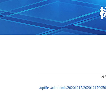
发
/upfiles/admininfo/20201217/20201217095