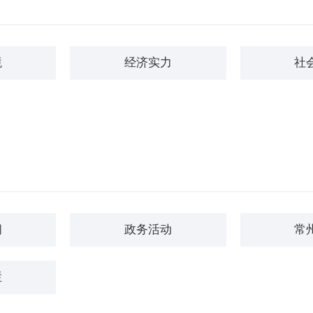
境
经济实力
社
闻
政务活动
常
栏