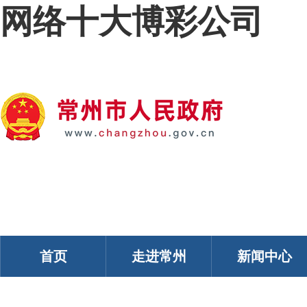
网络十大博彩公司
我的常州
智能问答
移动服务
政务邮箱
个人中心
首页
走进常州
新闻中心