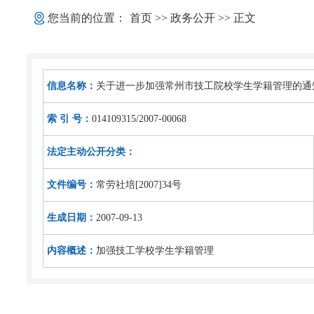
您当前的位置：
首页
>>
政务公开
>> 正文
信息名称：
关于进一步加强常州市技工院校学生学籍管理的通
索 引 号：
014109315/2007-00068
法定主动公开分类：
文件编号：
常劳社培[2007]34号
生成日期：
2007-09-13
内容概述：
加强技工学校学生学籍管理