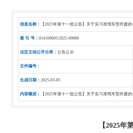
信息名称：
【2025年第十一批公告】关于实习准驾车型作废的
索 引 号：
014109605/2025-00080
法定主动公开分类：
公告公示
文件编号：
生成日期：
2025-03-05
内容概述：
【2025年第十一批公告】关于实习准驾车型作废的
【2025