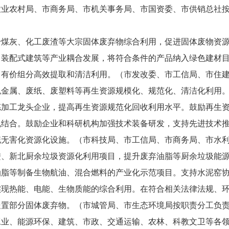
农业农村局、市商务局、市机关事务局、市国资委、市供销总社
、粉煤灰、化工废渣等大宗固体废弃物综合利用，促进固体废物资
、装配式建筑等产业耦合发展，将符合条件的产品纳入绿色建材
中有价组分高效提取和清洁利用。（市发改委、市工信局、市住
有色金属、废纸、废塑料等再生资源规模化、规范化、清洁化利用
拣加工龙头企业，提高再生资源规范化回收利用水平。鼓励再生
机结合。鼓励企业和科研机构加强技术装备研发，支持先进技术
泥无害化资源化设施。（市科技局、市工信局、市商务局、市水
武进、新北厨余垃圾资源化利用项目，提升废弃油脂等厨余垃圾能
油脂等制备生物航油、混合燃料的产业化示范项目。支持水泥窑
实现热能、电能、生物质能的综合利用。在符合相关法律法规、
处置部分固体废弃物。（市城管局、市生态环境局按职责分工负
动工业、能源环保、建筑、市政、交通运输、农林、科教文卫等各