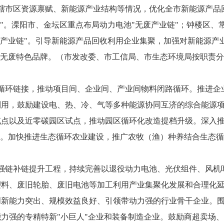
据各辖市区资源禀赋、新能源产业结构等情况，优化全市新能源产品
色"。溧阳市、金坛区重点布局动力电池"无废产业链"；钟楼区、
废产业链"。引导新能源产品回收利用企业集聚，加强对新能源产
"无废特色品牌。（市发改委、市工信局、市生态环境局按职责
产业循环链接，推动项目间、企业间、产业间物料闭路循环。推进
利用，鼓励建设电、热、冷、气等多种能源协同互济的综合能源
点以及近零碳园区试点，推动园区循环化改造提档升级。深入推
设。加快推进生态循环农业建设，推广农牧（渔）种养结合生态
利用强链补链提升工程，持续完善以退役动力电池、光伏组件、风
塑料、废旧轮胎、废旧电池等加工利用产业集聚化发展和合理化
创新能力突出、规模效益良好、引领带动力强的行业骨干企业。
力强的专精特新"小巨人"企业和装备制造企业。鼓励商超卖场