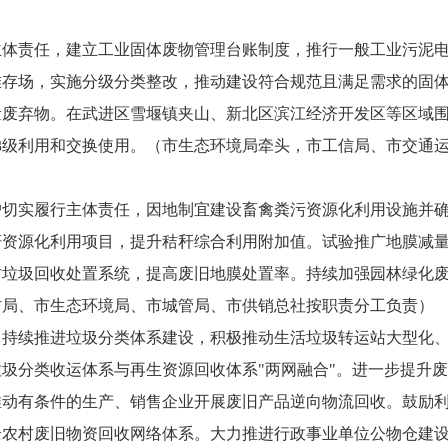
位主体责任，建立工业固体废物管理台账制度，推行一般工业污泥
堆存场，实施分级分类整改，推动建设符合规范且满足需求的固
量废弃物。在武进区雪堰镇夹山、新北区滨江经济开发区等区域
梯级利用和交换使用。（市生态环境局牵头，市工信局、市交通
）
场户切实履行主体责任，因地制宜建设畜禽粪污资源化利用设施并
秆资源化利用项目，提升秸秆综合利用附加值。试验推广地膜减
村垃圾回收处置系统，提高废旧地膜处置率。持续加强园林绿化
村局、市生态环境局、市城管局、市供销总社按职责分工负责）
量，持续推进垃圾分类体系建设，积极推动生活垃圾转运站大型化
圾分类收运体系与再生资源回收体系"两网融合"。进一步提升
推动有条件的生产、销售企业开展废旧产品逆向物流回收。鼓励
全农村废旧物资回收网络体系。大力推进行政事业单位公物仓建