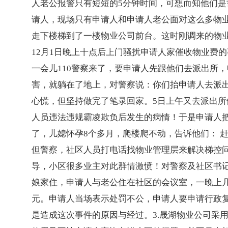
人老公报警只有短短的5分钟时间，可想而知他们是
请人，现场只有申请人和申请人老公面对这么多物
走下楼梯到了一楼物业公司前台。这时刚调来的物
12月1日晚上十点后上门骚扰申请人家催收物业费
一会儿110警察来了，要申请人先跟他们去派出所
害，就躺在了地上，对警察说：你们抬申请人去派出
心慌，但坚持做完了笔录回家。5日上午又去派出
人员违法违规霸凌欺负后发生的病情！于是申请人
了，儿媳怀孕8个多月，爬楼爬不动，告诉他们： 
但警察，社区人员打电话找物业管理层来解决梯控
导，小区很多业主对此群情激愤！对警察及社区书
娘家住，申请人与老公住在社区的会议室，一晚上几
元。申请人当场表示处罚不公，申请人要申请行政复
是造成这次事件的原因与经过。3.晟湖物业公司采