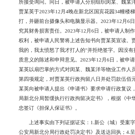
所接受询问。同日，被申请人分别组织闵某、魏某
贾某英于2023年12月4晚在新北区国宾花园34
打，并砸前台摄像头和电脑显示器。2023年12
究其财务损害责任。2023年12月6日，被申请
权利，被申请人民警将上述告知书向贾某英宣读。
我的，我太愤怒了我才打人的"并拒绝签字。因没
质意义的陈述和申辩意见。2023年12月6日，被申
某英以扇巴掌的方式对闵某、魏某洋等物业工作人
第四项规定，对贾某英行政拘留八日并处罚款伍佰
某英向被申请人提出《申请书》要求申请行政复议，
局新北分局暂缓执行行政拘留决定书》，根据《中
忠签订《担保人保证书》。
上述事实由下列证据证实：1.新公（城）受案字〔2
公安局新北分局行政处罚决定书》及送达回执；4.呈请