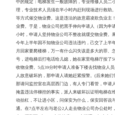
中的规定：电梯发生一般故障的，专业维修人员二
理，专业技术人员须在半小时内赶到现场进行救助。
等方式催交物业费。这是违法的故意霸凌欺负业主
业费。于是，物业公司把黑手伸向申请人（因为申请
小时，申请人坚持物业公司不整改就缓交物业费。果
今年上半年因不知物业公司违法违约，己交了上半年
月回家要爬楼梯，万一有什么闪失该是多大的罪、
号，进电梯后打电话给儿媳，她在家里电梯厅按了
收物业费。5点39分时申请人准备下楼去找物业人
人故意破坏的，那申请人请她赶紧报警。(后来她
那请问监控室在高层西门边，有人专门看管，申请
掩盖违法停梯控的事实，派人来破坏以证明电梯在
动抬杠，不让进小区，问保安为什么，保安回答说与
通。在7点半左右与老公2人走去物业公司办公处时