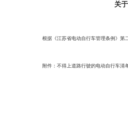
关于
根据《江苏省电动自行车管理条例》第二
附件：
不得上道路行驶的电动自行车清