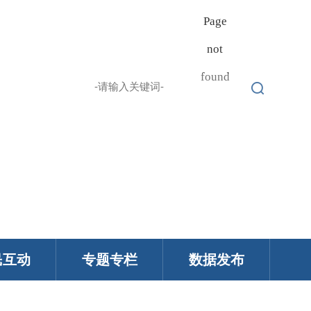
Page
not
繁 |
无障碍浏览
网络十大
English |
found
博彩公司
沙巴体育
平台点击
进入网址
Return to
网址
homepage
民互动
专题专栏
数据发布