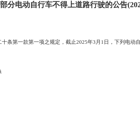
部分电动自行车不得上道路行驶的公告(2025
十条第一款第一项之规定，截止2025年3月1日，下列电动
单