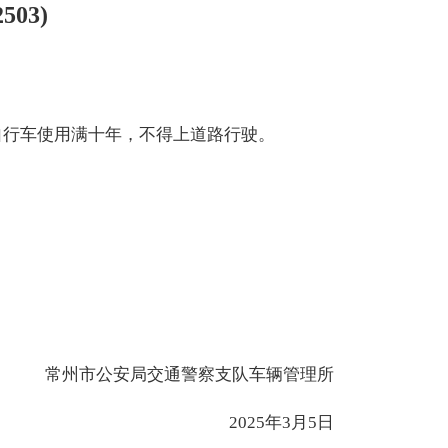
03)
自行车使用满十年，不得上道路行驶。
常州市公安局交通警察支队车辆管理所
2025年3月5日