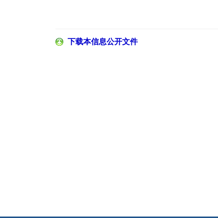
下载本信息公开文件