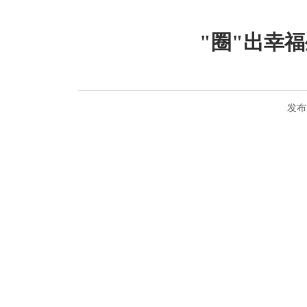
"圈"出幸
发布日