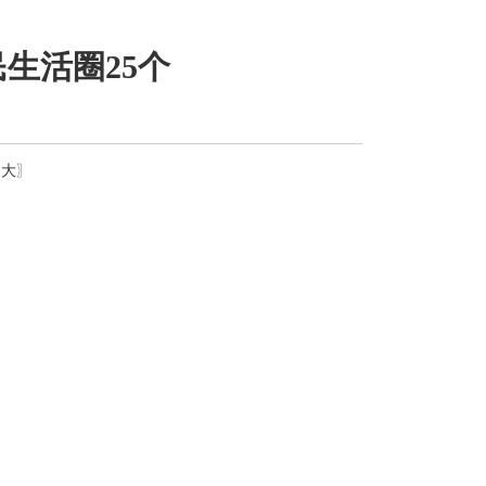
生活圈25个
超大
〗