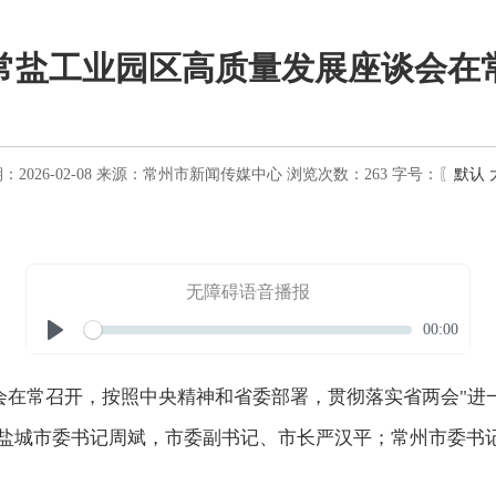
常盐工业园区高质量发展座谈会在
2026-02-08
来源：
常州市新闻传媒中心
浏览次数：
263
字号：〖
默认
无障碍语音播报
Seek
Current
00:00
time
Play
会在常召开，按照中央精神和省委部署，贯彻落实省两会"进
。盐城市委书记周斌，市委副书记、市长严汉平；常州市委书