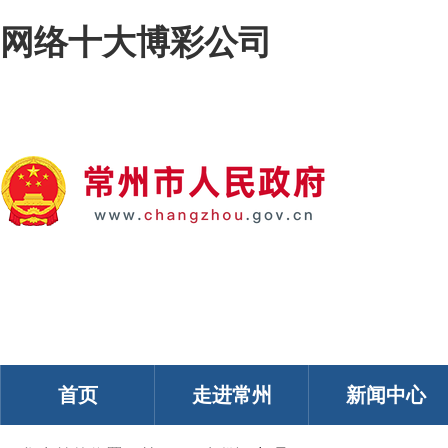
网络十大博彩公司
我的常州
智能问答
移动服务
政务邮箱
个人中心
首页
走进常州
新闻中心