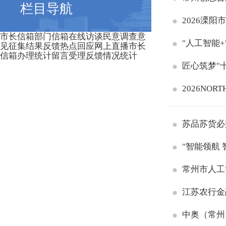
栏目导航
2026溧阳
市长信箱
部门信箱
在线访谈
民意调查
意
"人工智能
见征集
结果反馈
热点回应
网上直播
市长
信箱办理统计
留言受理反馈情况统计
匠心筑梦"
2026NO
苏品苏货必
"智能领航
常州市人工
江苏农行金
中奥（常州