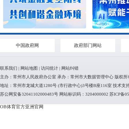
中国政府网
政府部门网站
联系我们
|
网站地图
|
访问统计
|
网站纠错
主办：常州市人民政府办公室 承办：常州市大数据管理中心 版权所
地址：常州市龙城大道1280号 (市行政中心)3号楼B座116室 技术支持电话
苏公网安备32041102000483号
网站标识码：3204000002
苏ICP备05
OB体育官方亚洲官网