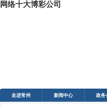
网络十大博彩公司
我的常州
智能问答
移动服务
政务邮箱
个人中心
走进常州
新闻中心
政务