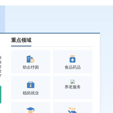
重点领域
8
8
2
助企纾困
食品药品
2
7
养老服务
稳岗就业