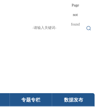
Page
网
not
无障碍浏览
繁 |
English |
络
found
十
365体育
大
安卓安装
博
Return to
彩
homepage
公
司
专题专栏
数据发布