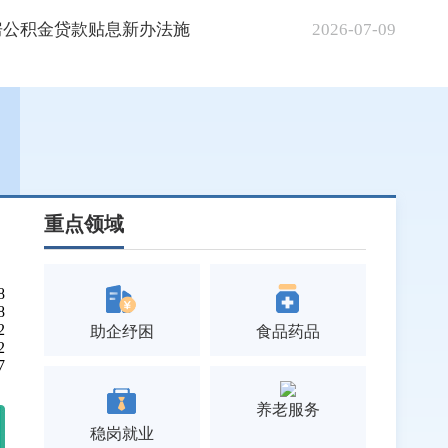
房公积金贷款贴息新办法施
2026-07-09
重点领域
8
8
2
助企纾困
食品药品
2
7
养老服务
稳岗就业